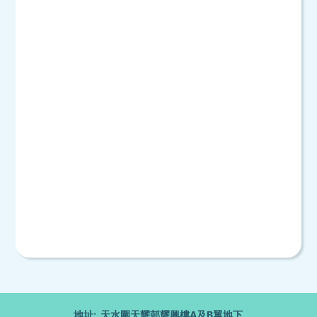
地址: 天水圍天耀邨耀興樓A及B翼地下